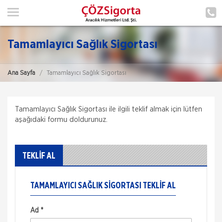
ANA SAYFA
HAKKIMIZDA
Tamamlayıcı Sağlık Sigortası
HİZMETLERİMİZ
Ana Sayfa
Tamamlayıcı Sağlık Sigortası
POLIÇE HATIRLAT
İLETIŞIM
Tamamlayıcı Sağlık Sigortası ile ilgili teklif almak için lütfen
ŞUBELERIMIZ
aşağıdaki formu doldurunuz.
ŞUBE BAŞVURUSU
TEKLİF AL
MÜŞTERI GIRIŞI
TAMAMLAYICI SAĞLIK SIGORTASI TEKLIF AL
TEKLİF AL
Ad *