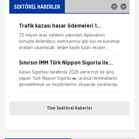
Yangın Hasarı ile ilgili Bilgiler
ile yayına başlamıştır. Müşterileri Sigorta Acentelerini
SEKTÖREL HABERLER
neden tercih etmeleri gerektiği konusunda
Ferdi Kaza Hasar İle İlgili Bilgiler
bilgilendiren ve Sitedeki &Uu
Trafik kazası hasar ödemeleri 1
Kasko Hasar Dosyasında İstenilen Bilgiler
Nisan\\\'da değişiyor: Aracılar
33 milyon araç sahibini yakından ilgilendiren
devreden çıkıyor!
konuyla dolandırıcı, komisyoncu gibi kişi ve kurumlar
Kaza Tespit Tutanağı
aradan çıkarılacak, değer kaybı tutarı eksper
tarafından anında belirlenec
Nakliye Hasarı İçin Gerekli Bilgiler
Sınırsın İMM Türk Nippon Sigorta ile
poliçelerinize eklenebiliyor.
Kasko Sigortası tarafında 2026 yılına hızlı bir giriş
yapan Türk Nippon Sigorta 🚗, ürünün teminatlarını
genişletmeye ve müşterilerine oluşacak zararlarda
tam g&
En Ucuz Kredi Sigortası
Tüm Sektörel Haberler
değerli müşterilerimiz, hangi bankadan olursa olsun;
kullanacağınız ihtiyaç kredisi,konut kredisi,araç
kredisi için bankaların istediği hayat poliçesini e
Sağlığınız Bizde Nippon Sigorta