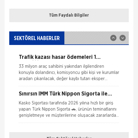
sigortalı bir aracın aksamlarının fare tarafından
ONLİNE Dask Prim Hesaplama
kemirilmesi nedeniyle sigorta şi
Tüm Faydalı Bilgiler
Trafik Hasarı için Gerekli Bilgiler
Sigortix.com - Sigorta Acentelerinin
Gücü
www.sigortix.com Web Sitesi 01.10.2014 tarihi itibarı
Yangın Hasarı ile ilgili Bilgiler
ile yayına başlamıştır. Müşterileri Sigorta Acentelerini
SEKTÖREL HABERLER
neden tercih etmeleri gerektiği konusunda
Ferdi Kaza Hasar İle İlgili Bilgiler
bilgilendiren ve Sitedeki &Uu
Trafik kazası hasar ödemeleri 1
Kasko Hasar Dosyasında İstenilen Bilgiler
Nisan\\\'da değişiyor: Aracılar
33 milyon araç sahibini yakından ilgilendiren
devreden çıkıyor!
konuyla dolandırıcı, komisyoncu gibi kişi ve kurumlar
Kaza Tespit Tutanağı
aradan çıkarılacak, değer kaybı tutarı eksper
tarafından anında belirlenec
Nakliye Hasarı İçin Gerekli Bilgiler
Sınırsın İMM Türk Nippon Sigorta ile
poliçelerinize eklenebiliyor.
Kasko Sigortası tarafında 2026 yılına hızlı bir giriş
yapan Türk Nippon Sigorta 🚗, ürünün teminatlarını
genişletmeye ve müşterilerine oluşacak zararlarda
tam g&
En Ucuz Kredi Sigortası