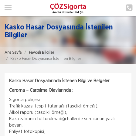
ANA SAYFA
HAKKIMIZDA
Kasko Hasar Dosyasında İstenilen
HİZMETLERİMİZ
Bilgiler
POLIÇE HATIRLAT
Ana Sayfa
Faydalı Bilgiler
Kasko Hasar Dosyasında İstenilen Bilgiler
İLETIŞIM
ŞUBELERIMIZ
Kasko Hasar Dosyalarında İstenen Bilgi ve Belgeler
ŞUBE BAŞVURUSU
Çarpma – Çarpılma Olaylarında :
Sigorta poliçesi
MÜŞTERI GIRIŞI
Trafik kazası tespit tutanağı (tasdikli örneği),
Alkol raporu (tasdikli örneği),
Kaza zabtının tutturulmadığı hallerde sürücünün yazılı
TEKLİF AL
beyanı,
Ehliyet fotokopisi,