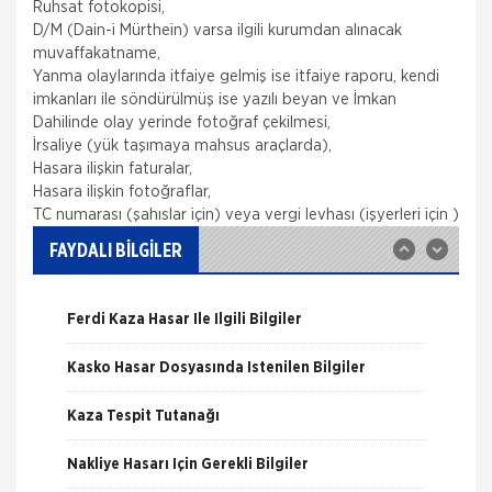
Ruhsat fotokopisi,
D/M (Dain-i Mürthein) varsa ilgili kurumdan alınacak
muvaffakatname,
Yanma olaylarında itfaiye gelmiş ise itfaiye raporu, kendi
imkanları ile söndürülmüş ise yazılı beyan ve İmkan
Dahilinde olay yerinde fotoğraf çekilmesi,
Nakliye Hasarı İçin Gerekli Bilgiler
İrsaliye (yük taşımaya mahsus araçlarda),
Hasara ilişkin faturalar,
ONLİNE Dask Prim Hesaplama
Hasara ilişkin fotoğraflar,
TC numarası (şahıslar için) veya vergi levhası (işyerleri için )
Trafik Hasarı için Gerekli Bilgiler
FAYDALI BİLGİLER
Yangın Hasarı ile ilgili Bilgiler
Ferdi Kaza Hasar İle İlgili Bilgiler
Kasko Hasar Dosyasında İstenilen Bilgiler
Kaza Tespit Tutanağı
Fare Kasko Kapsamında
Nakliye Hasarı İçin Gerekli Bilgiler
Sigorta şirketleri ile sigortalılar arasındaki
uyuşmazlıkları çözen Sigorta Tahkim Komisyonu,