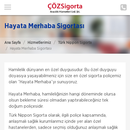
ANA SAYFA
HAKKIMIZDA
Hayata Merhaba Sigortası
HİZMETLERİMİZ
Ana Sayfa
Hizmetlerimiz
Türk Nippon Sigorta
POLIÇE HATIRLAT
Hayata Merhaba Sigortası
İLETIŞIM
ŞUBELERIMIZ
Hamilelik dünyanın en özel duygusudur. Bu özel duyguyu
doyasıya yaşayabilmeniz için size en özel sigorta poliçemiz
olan ‘’Hayata Merhaba’’yı sunuyoruz.
ŞUBE BAŞVURUSU
Hayata Merhaba, hamileliğinizin hangi döneminde olursa
MÜŞTERI GIRIŞI
olsun bekleme süresi olmadan yaptırabileceğiniz tek
doğum poliçesidir.
Türk Nippon Sigorta olarak, ilgili poliçe kapsamında,
TEKLİF AL
anlaşmalı sağlık kurumlarımız içinde yer alan özel
hastanelerden, sadece seçmiş olduğunuz anlaşmalı sağlık