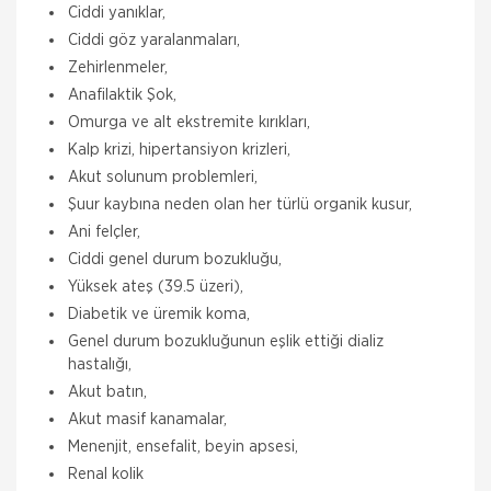
Ciddi yanıklar,
Ciddi göz yaralanmaları,
Zehirlenmeler,
Anafilaktik Şok,
Omurga ve alt ekstremite kırıkları,
Kalp krizi, hipertansiyon krizleri,
Akut solunum problemleri,
Şuur kaybına neden olan her türlü organik kusur,
Ani felçler,
Ciddi genel durum bozukluğu,
Yüksek ateş (39.5 üzeri),
Diabetik ve üremik koma,
Genel durum bozukluğunun eşlik ettiği dializ
Aksigorta
hastalığı,
Zorunlu Deprem Sigortası
Akut batın,
Zorunlu Deprem Sigortası depremin, deprem
Akut masif kanamalar,
sonucu yangın, infilak, tsunami ve yer kaymasının
Menenjit, ensefalit, beyin apsesi,
sigortalı binalarda neden olacağı hasarlara karşı
güvence sağlar. Teminatı Doğal Afetler
Renal kolik
Aksigorta